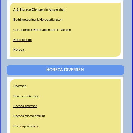
A.S. Horeca Diensten in Amsterdam
Bedrijfscatering & Horecadiensten
Cor Leemkuil Horecadiensten in Vleuten
Henri Musch
Horeca
HORECA DIVERSEN
Diversen
Diversen Overige
Horeca diversen
Horeca Vleescentrum
Horecapromoties