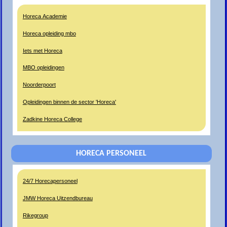
Horeca Academie
Horeca opleiding mbo
Iets met Horeca
MBO opleidingen
Noorderpoort
Opleidingen binnen de sector 'Horeca'
Zadkine Horeca College
HORECA PERSONEEL
24/7 Horecapersoneel
JMW Horeca Uitzendbureau
Rikegroup