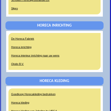
Scholten Horecagroothandel BV
Sligro
HORECA INRICHTING
De Horeca Fabriek
Horeca inrichting
Horeca interieur inrichting naar uw wens
Okido B.V.
HORECA KLEDING
Goedkoop Horecakleding bedrukken
Horeca kleding
Horeca kleding van Jobeline by VEGA