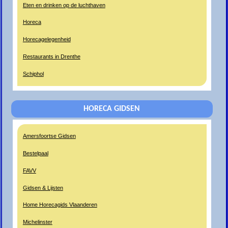
Eten en drinken op de luchthaven
Horeca
Horecagelegenheid
Restaurants in Drenthe
Schiphol
HORECA GIDSEN
Amersfoortse Gidsen
Bestelpaal
FAVV
Gidsen & Lijsten
Home Horecagids Vlaanderen
Michelinster